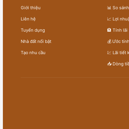
Giới thiệu
📊 So sán
Liên hệ
📈 Lợi nhu
Tuyển dụng
🏦 Tính lãi
Nhà đất nổi bật
💰 Ước tín
Tạo nhu cầu
💹 Lãi tiết
📥 Dòng ti