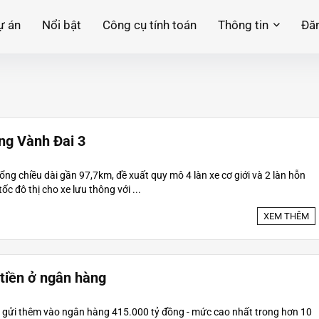
ự án
Nổi bật
Công cụ tính toán
Thông tin
Đăn
ờng Vành Đai 3
ng chiều dài gần 97,7km, đề xuất quy mô 4 làn xe cơ giới và 2 làn hỗn
ốc đô thị cho xe lưu thông với ...
XEM THÊM
 tiền ở ngân hàng
 gửi thêm vào ngân hàng 415.000 tỷ đồng - mức cao nhất trong hơn 10