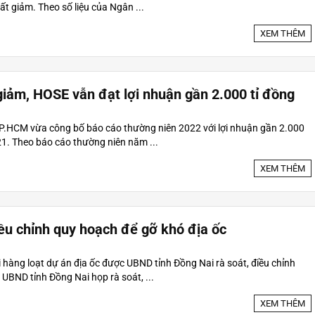
t giảm. Theo số liệu của Ngân ...
XEM THÊM
 The Waters
The Prive
ỷ/căn
Từ 99 triệu/m2
giảm, HOSE vẫn đạt lợi nhuận gần 2.000 tỉ đồng
1
3
4
5
5
9
0
0
1
3
4
5
P.HCM vừa công bố báo cáo thường niên 2022 với lợi nhuận gần 2.000
21. Theo báo cáo thường niên năm ...
XEM THÊM
ều chỉnh quy hoạch để gỡ khó địa ốc
 hàng loạt dự án địa ốc được UBND tỉnh Đồng Nai rà soát, điều chỉnh
UBND tỉnh Đồng Nai họp rà soát, ...
XEM THÊM