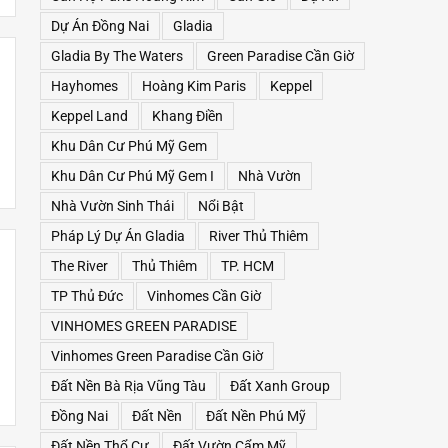
Dự Án Đồng Nai
Gladia
Gladia By The Waters
Green Paradise Cần Giờ
Hayhomes
Hoàng Kim Paris
Keppel
Keppel Land
Khang Điền
Khu Dân Cư Phú Mỹ Gem
Khu Dân Cư Phú Mỹ Gem I
Nhà Vườn
Nhà Vườn Sinh Thái
Nổi Bật
Pháp Lý Dự Án Gladia
River Thủ Thiêm
The River
Thủ Thiêm
TP. HCM
TP Thủ Đức
Vinhomes Cần Giờ
VINHOMES GREEN PARADISE
Vinhomes Green Paradise Cần Giờ
Đất Nền Bà Rịa Vũng Tàu
Đất Xanh Group
Đồng Nai
Đất Nền
Đất Nền Phú Mỹ
Đất Nền Thổ Cư
Đất Vườn Cẩm Mỹ