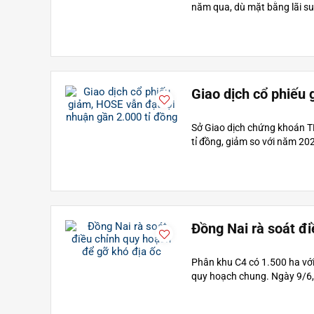
năm qua, dù mặt bằng lãi suấ
The Prive
Gladia By
Từ 99 triệu/m2
Từ 23 t
Giao dịch cổ phiếu 
0
0
1
3
4
5
5
9
0
0
Sở Giao dịch chứng khoán T
tỉ đồng, giảm so với năm 20
Đồng Nai rà soát đi
Phân khu C4 có 1.500 ha với
quy hoạch chung. Ngày 9/6, 