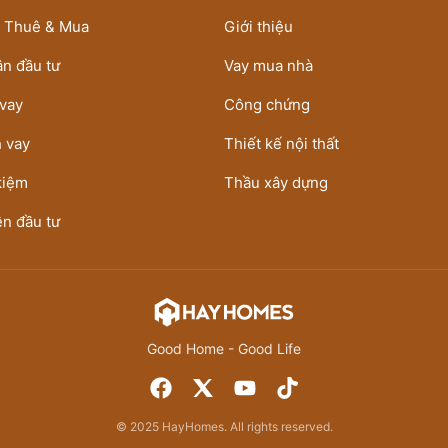
h Thuê & Mua
Giới thiệu
ận đầu tư
Vay mua nhà
 vay
Công chứng
h vay
Thiết kế nội thất
 kiệm
Thầu xây dựng
ền đầu tư
Good Home - Good Life
© 2025 HayHomes. All rights reserved.